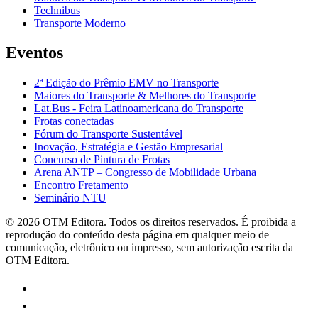
Technibus
Transporte Moderno
Eventos
2ª Edição do Prêmio EMV no Transporte
Maiores do Transporte & Melhores do Transporte
Lat.Bus - Feira Latinoamericana do Transporte
Frotas conectadas
Fórum do Transporte Sustentável
Inovação, Estratégia e Gestão Empresarial
Concurso de Pintura de Frotas
Arena ANTP – Congresso de Mobilidade Urbana
Encontro Fretamento
Seminário NTU
©
2026
OTM Editora. Todos os direitos reservados. É proibida a
reprodução do conteúdo desta página em qualquer meio de
comunicação, eletrônico ou impresso, sem autorização escrita da
OTM Editora.